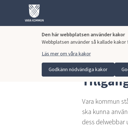
Den här webbplatsen använder kakor
Webbplatsen använder så kallade kakor fö
Läs mer om våra kakor
Hoppa till innehåll
Lagmansgymnasiet
Om webbplatsen
Tillgängli
Godkänn nödvändiga kakor
Go
Tillgän
Vara kommun står
ska kunna använd
dess delwebbar upp