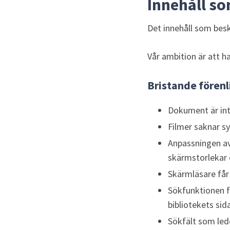
Innehåll som
Det innehåll som beskr
Vår ambition är att h
Bristande fören
Dokument är inte
Filmer saknar sy
Anpassningen av 
skärmstorlekar 
Skärmläsare får 
Sökfunktionen fö
bibliotekets sida
Sökfält som led