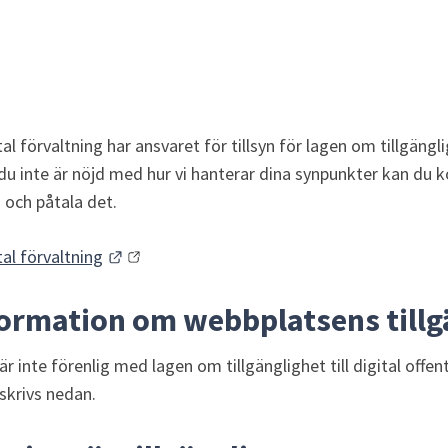
l förvaltning har ansvaret för tillsyn för lagen om tillgängligh
 du inte är nöjd med hur vi hanterar dina synpunkter kan du
g och påtala det.
Länk till annan webbplats.
al förvaltning
formation om webbplatsens tillg
 inte förenlig med lagen om tillgänglighet till digital offentl
eskrivs nedan.