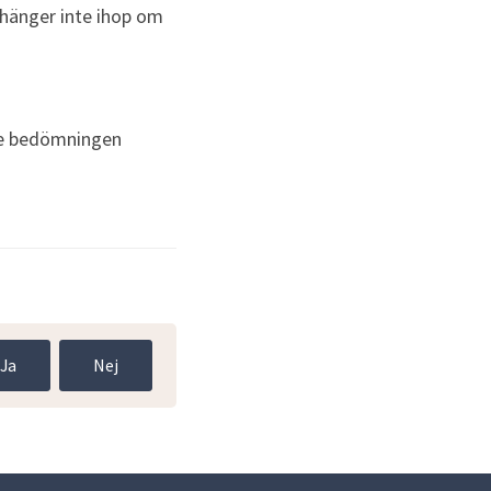
hänger inte ihop om 
te bedömningen 
Ja
Nej