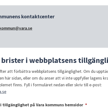
mmunens kontaktcenter
kommun@vara.se
brister i webbplatsens tillgängl
 efter att förbättra webbplatsens tillgänglighet. Om du uppt
en här sidan, eller om du anser att vi inte uppfyller lagens kr
att vi får veta att problemet finns. Fyll i formuläret nedan eller skriv till e-post: 
.se
(obligator
 i tillgänglighet på Vara kommuns hemsidor
*