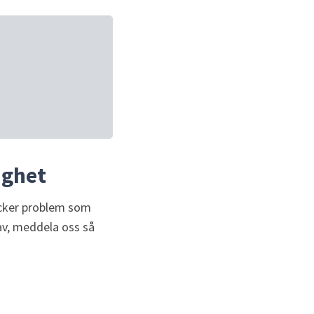
ighet
äcker problem som 
av, meddela oss så 
isk)