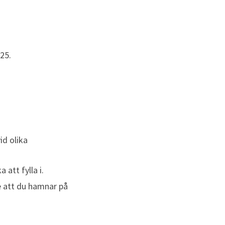
25.
d olika 
att fylla i.
e att du hamnar på 