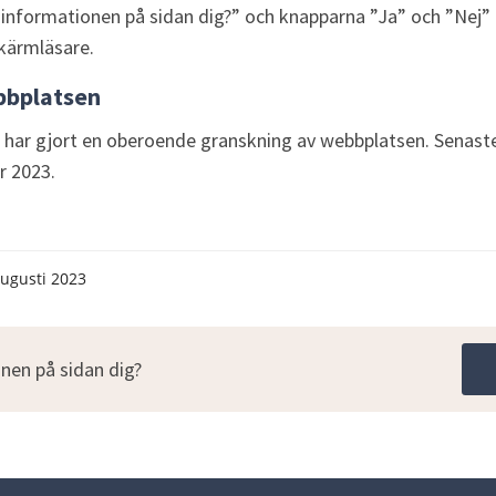
 informationen på sidan dig?” och knapparna ”Ja” och ”Nej” 
kärmläsare.
ebbplatsen
nk till annan webbplats.
 har gjort en oberoende granskning av webbplatsen. Senas
r 2023.
augusti 2023
nen på sidan dig?