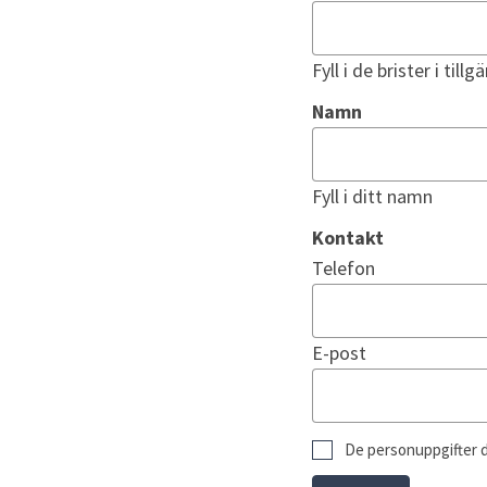
Fyll i de brister i t
Namn
Fyll i ditt namn
Kontakt
Kontakt
Telefon
E-post
De personuppgifter du