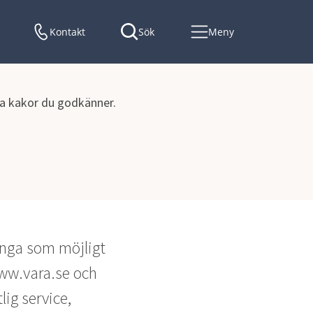
Kontakt
Sök
Meny
lka kakor du godkänner.
nga som möjligt 
w.vara.se och 
ig service, 