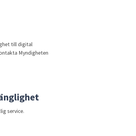
et till digital 
 kontakta Myndigheten 
änglighet
ig service. 