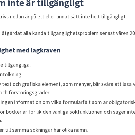
 inte är tillgängligt
ivs nedan är på ett eller annat sätt inte helt tillgängligt.
a åtgärdat alla kända tillgänglighetsproblem senast våren 20
lighet med lagkraven
 tillgängliga.
ntolkning.
text och grafiska element, som menyer, blir svåra att läsa vi
och förstoringsgrader.
ingen information om vilka formulärfält som är obligatoriska 
r böcker är för lik den vanliga sökfunktionen och säger int
.
er till samma sökningar har olika namn.