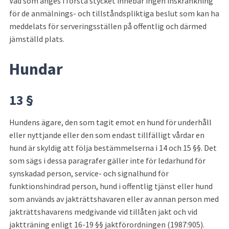
Vad som anges i första stycket innebär ingen inskränkning 
för de anmälnings- och tillståndspliktiga beslut som kan ha 
meddelats för serveringsställen på offentlig och därmed 
jämställd plats.
Hundar
13 §
Hundens ägare, den som tagit emot en hund för underhåll 
eller nytt­jande eller den som endast tillfälligt vårdar en 
hund är skyldig att följa bestämmelserna i 14 och 15 §§. Det 
som sägs i dessa paragrafer gäller inte för ledarhund för 
synskadad person, service- och signalhund för 
funktionshindrad person, hund i offentlig tjänst eller hund 
som an­vänds av jakträttshavaren eller av annan person med 
jakträttshavarens medgivande vid tillåten jakt och vid 
jaktträning enligt 16-19 §§ jakt­förordningen (1987:905).