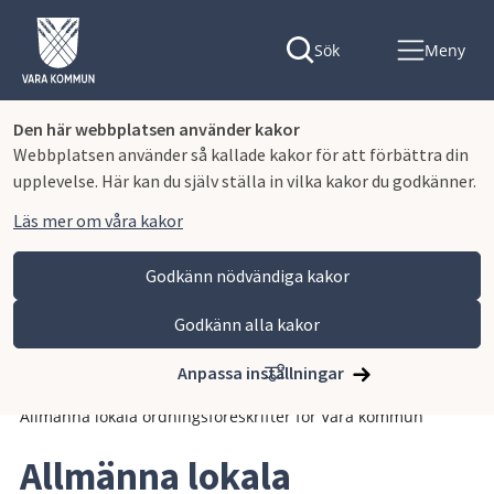
Sök
Meny
Den här webbplatsen använder kakor
Webbplatsen använder så kallade kakor för att förbättra din
upplevelse. Här kan du själv ställa in vilka kakor du godkänner.
Läs mer om våra kakor
Godkänn nödvändiga kakor
Godkänn alla kakor
Hoppa till innehåll
Vara kommun
Kommun och politik
Vår organisation och verksamhet
Anpassa inställningar
Planer och styrande dokument
Föreskrifter
Allmänna lokala ordningsföreskrifter för Vara kommun
Allmänna lokala 