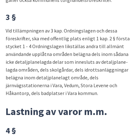
gäller också kommunens torghandelsföreskrifter.
3 §
Vid tillämpningen av 3 kap. Ordningslagen och dessa 
föreskrifter, ska med offentlig plats enligt 1 kap. 2 § första 
stycket 1 - 4 Ordningslagen likställas andra till allmänt 
användande upplåtna områden belägna dels inom sådana 
icke detaljplanelagda delar som innesluts av detaljplane­
lagda områden, dels skolgårdar, dels idrottsanläggningar 
belägna inom detaljplanelagt område, dels 
järnvägsstationerna i Vara, Vedum, Stora Levene och 
Håkantorp, dels badplatser i Vara kommun.
Lastning av varor m.m.
4 §