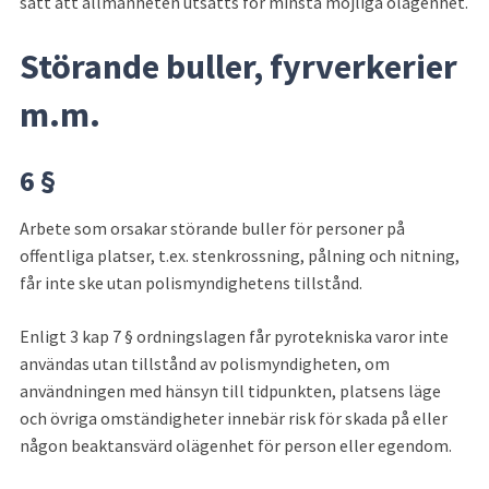
sätt att allmänheten utsätts för minsta möjliga olägenhet.
Störande buller, fyrverkerier 
m.m.
6 §
Arbete som orsakar störande buller för personer på 
offentliga platser, t.ex. stenkrossning, pålning och nitning, 
får inte ske utan polismyn­dighetens tillstånd.
Enligt 3 kap 7 § ordningslagen får pyrotekniska varor inte 
användas utan tillstånd av polismyndigheten, om 
användningen med hänsyn till tidpunkten, platsens läge 
och övriga omständigheter innebär risk för skada på eller 
någon beaktansvärd olägenhet för person eller egen­dom.