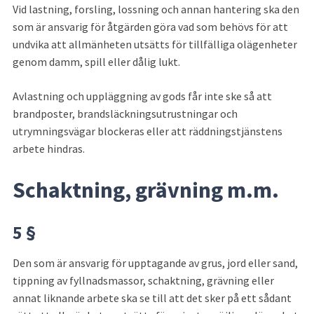
Vid lastning, forsling, lossning och annan hantering ska den 
som är ansvarig för åtgärden göra vad som behövs för att 
undvika att allmän­heten utsätts för tillfälliga olägenheter 
genom damm, spill eller dålig lukt.
Avlastning och uppläggning av gods får inte ske så att 
brandposter, brand­släck­ningsutrustningar och 
utrymningsvägar blockeras eller att räddnings­tjänstens 
arbete hindras.
Schaktning, grävning m.m.
5 §
Den som är ansvarig för upptagande av grus, jord eller sand, 
tippning av fyllnadsmassor, schaktning, grävning eller 
annat liknande arbete ska se till att det sker på ett sådant 