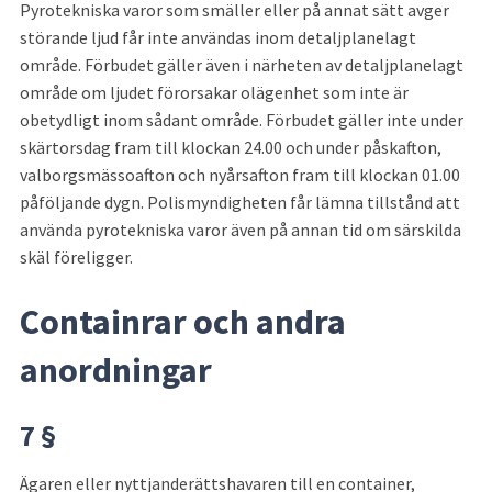
Pyrotekniska varor som smäller eller på annat sätt avger 
störande ljud får inte användas inom detaljplanelagt 
område. Förbudet gäller även i närheten av detaljplanelagt 
område om ljudet förorsakar olägenhet som inte är 
obetydligt inom sådant område. Förbudet gäller inte un­der 
skärtorsdag fram till klockan 24.00 och under påskafton, 
val­borgsmässoafton och nyårsafton fram till klockan 01.00 
påföljande dygn. Polismyndigheten får lämna tillstånd att 
använda pyrotekniska varor även på annan tid om särskilda 
skäl föreligger.
Containrar och andra 
anordningar
7 §
Ägaren eller nyttjanderättshavaren till en container, 