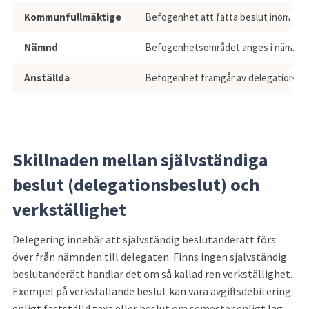
Vilka ärenden och beslut som är möjli
Kommunfullmäktige
Befogenhet att fatta beslut inom den 
Nämnd
Befogenhetsområdet anges i nämndens r
Anställda
Befogenhet framgår av delegationsordni
Skillnaden mellan självständiga 
beslut (delegationsbeslut) och 
verkställighet
Delegering innebär att självständig beslutanderätt förs 
över från nämnden till delegaten. Finns ingen självständig 
beslutanderätt handlar det om så kallad ren verkställighet. 
Exempel på verkställande beslut kan vara avgiftsdebitering 
enligt fastställd taxa eller beslut om semester enligt lag, 