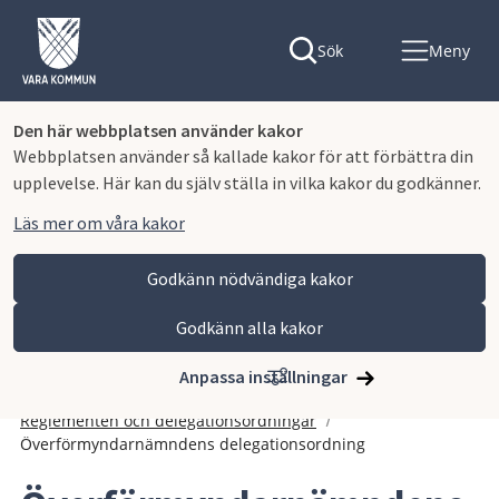
Sök
Meny
Den här webbplatsen använder kakor
Webbplatsen använder så kallade kakor för att förbättra din
upplevelse. Här kan du själv ställa in vilka kakor du godkänner.
Läs mer om våra kakor
Godkänn nödvändiga kakor
Godkänn alla kakor
Hoppa till innehåll
Vara kommun
Kommun och politik
Vår organisation och verksamhet
Anpassa inställningar
Planer och styrande dokument
Reglementen och delegationsordningar
Överförmyndarnämndens delegationsordning