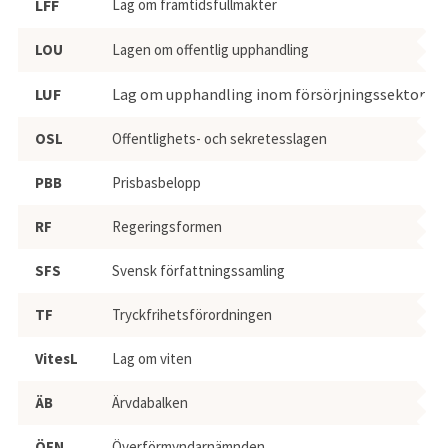
LFF
Lag om framtidsfullmakter
LOU
Lagen om offentlig upphandling
LUF
Lag om upphandling inom försörjningssektorer
OSL
Offentlighets- och sekretesslagen
PBB
Prisbasbelopp
RF
Regeringsformen
SFS
Svensk författningssamling
TF
Tryckfrihetsförordningen
VitesL
Lag om viten
ÄB
Ärvdabalken
ÖFN
Överförmyndarnämnden