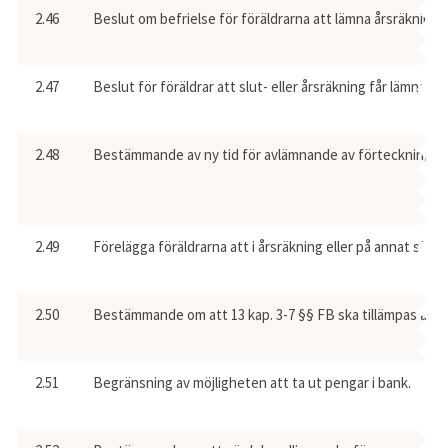
2.46
Beslut om befrielse för föräldrarna att lämna årsräkning e
2.47
Beslut för föräldrar att slut- eller årsräkning får lämnas i
2.48
Bestämmande av ny tid för avlämnande av förteckning, års
2.49
Förelägga föräldrarna att i årsräkning eller på annat sätt 
2.50
Bestämmande om att 13 kap. 3-7 §§ FB ska tillämpas även i 
2.51
Begränsning av möjligheten att ta ut pengar i bank.