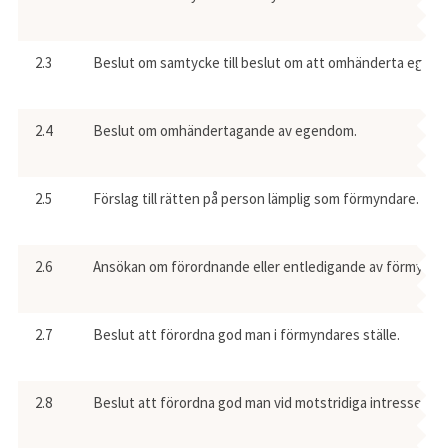
2.3
Beslut om samtycke till beslut om att omhänderta egend
2.4
Beslut om omhändertagande av egendom.
2.5
Förslag till rätten på person lämplig som förmyndare.
2.6
Ansökan om förordnande eller entledigande av förmynd
2.7
Beslut att förordna god man i förmyndares ställe.
2.8
Beslut att förordna god man vid motstridiga intressen.