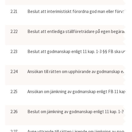
2.21
Beslut att interimistiskt förordna god man eller förvaltar
2.22
Beslut att entlediga ställföreträdare på egen begäran.
2.23
Beslut att godmanskap enligt 11 kap. 1-3 §§ FB ska upphö
2.24
Ansökan till rätten om upphörande av godmanskap enligt FB
2.25
Ansökan om jämkning av godmanskap enligt FB 11 kap. 4 § e
2.26
Beslut om jämkning av godmanskap enligt 11 kap. 1-3 §§ FB
2.27
Avge yttrande till rätten i ärende om jämkning av godmans