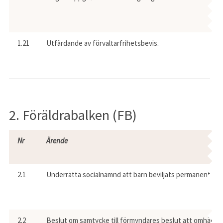
1.21
Utfärdande av förvaltarfrihetsbevis.
2. Föräldrabalken (FB)
Nr
Ärende
2.1
Underrätta socialnämnd att barn beviljats permanent uppe
2.2
Beslut om samtycke till förmyndares beslut att omhänd