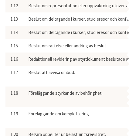
1.12
Beslut om representation eller uppvaktning utöver vad som
1.13
Beslut om deltagande i kurser, studieresor och konfere
1.14
Beslut om deltagande i kurser, studieresor och konfere
1.15
Beslut om rättelse eller ändring av beslut.
1.16
Redaktionell revidering av styrdokument beslutade av näm
1.17
Beslut att avvisa ombud.
1.18
Föreläggande styrkande av behörighet.
1.19
Föreläggande om komplettering.
1.20
Begära uppgifter ur belastningsregistret.