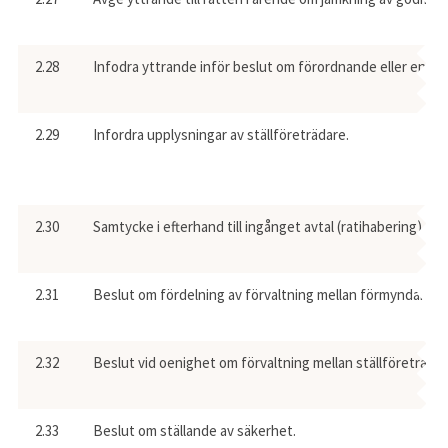
2.28
Infodra yttrande inför beslut om förordnande eller entled
2.29
Infordra upplysningar av ställföreträdare.
2.30
Samtycke i efterhand till ingånget avtal (ratihabering).
2.31
Beslut om fördelning av förvaltning mellan förmyndare, g
2.32
Beslut vid oenighet om förvaltning mellan ställföreträdar
2.33
Beslut om ställande av säkerhet.