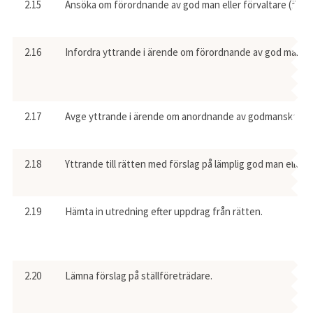
2.15
Ansöka om förordnande av god man eller förvaltare (även 
2.16
Infordra yttrande i ärende om förordnande av god man ell
2.17
Avge yttrande i ärende om anordnande av godmanskap ell
2.18
Yttrande till rätten med förslag på lämplig god man eller f
2.19
Hämta in utredning efter uppdrag från rätten.
2.20
Lämna förslag på ställföreträdare.