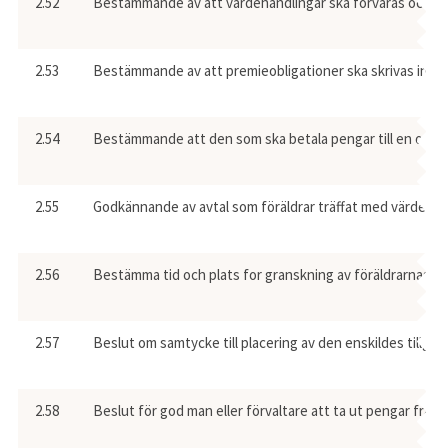
2.52
Bestämmande av att värdehandlingar ska förvaras och förv
2.53
Bestämmande av att premieobligationer ska skrivas in i 
2.54
Bestämmande att den som ska betala pengar till en omyndi
2.55
Godkännande av avtal som föräldrar träffat med värdepapper
2.56
Bestämma tid och plats for granskning av föräldrarnas fö
2.57
Beslut om samtycke till placering av den enskildes tillgång
2.58
Beslut för god man eller förvaltare att ta ut pengar från 