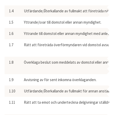
1.4
Utfärdande/återkallande av fullmakt att företräda nämnd
1.5
Yttrande/svar till domstol eller annan myndighet.
1.6
Yttrande till domstol eller annan myndighet med anlednin
1.7
Rätt att företräda överförmyndaren vid domstol avseen
1.8
Överklaga beslut som meddelats av domstol eller annan 
1.9
Avvisning av för sent inkomna överklaganden.
1.10
Utfärdande/återkallande av fullmakt för annan anställd at
1.11
Rätt att ta emot och underteckna delgivningar ställda til