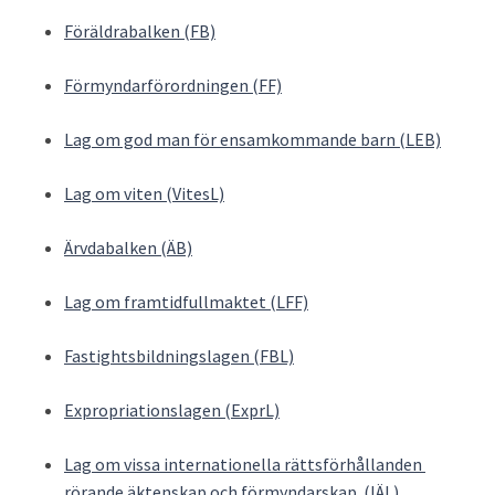
Föräldrabalken (FB)
Förmyndarförordningen (FF)
Lag om god man för ensamkommande barn (LEB)
Lag om viten (VitesL)
Ärvdabalken (ÄB)
Lag om framtidfullmaktet (LFF)
Fastightsbildningslagen (FBL)
Expropriationslagen (ExprL)
Lag om vissa internationella rättsförhållanden 
rörande äktenskap och förmyndarskap. (IÄL)