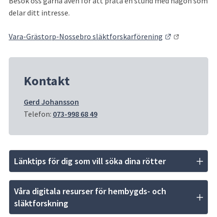
Besök oss gärna även för att prata en stund med någon som 
delar ditt intresse.
Länk till ann
Vara-Grästorp-Nossebro släktforskarförening
Kontakt
Gerd Johansson
Telefon: 
073-998 68 49
Länktips för dig som vill söka dina rötter
Våra digitala resurser för hembygds- och 
släktforskning