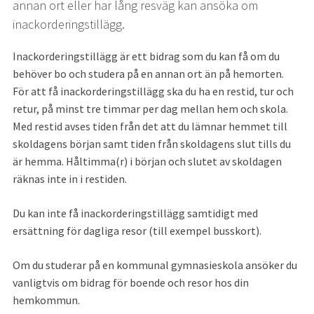
annan ort eller har lång resväg kan ansöka om 
inackorderingstillägg.
Inackorderin­gstillägg är ett bidrag som du kan få om du 
behöver bo och studera på en annan ort än på hemorten. 
För att få inackorderings­tillägg ska du ha en restid, tur och 
retur, på minst tre timmar per dag mellan hem och skola. 
Med restid avses tiden från det att du lämnar hemmet till 
skoldagens början samt tiden från skoldagens slut tills du 
är hemma. Håltimma(r) i början och slutet av skoldagen 
räknas inte in i restiden.
Du kan inte få inackorderingstillägg samtidigt med 
ersättning för dagliga resor (till exempel busskort).
Om du studerar på en kommunal gymnasieskola ansöker du 
vanligtvis om bidrag för boende och resor hos din 
hemkommun.