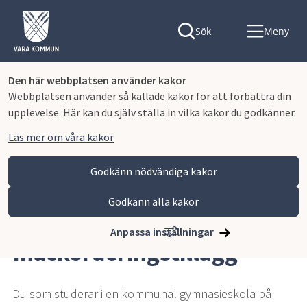
Sök
Meny
Den här webbplatsen använder kakor
Webbplatsen använder så kallade kakor för att förbättra din
upplevelse. Här kan du själv ställa in vilka kakor du godkänner.
Läs mer om våra kakor
Godkänn nödvändiga kakor
Godkänn alla kakor
Hoppa till innehåll
Lagmansgymnasiet
Om skolan
Inackorderingstillägg
Anpassa inställningar
Inackorderingstillägg
Du som studerar i en kommunal gymnasieskola på 