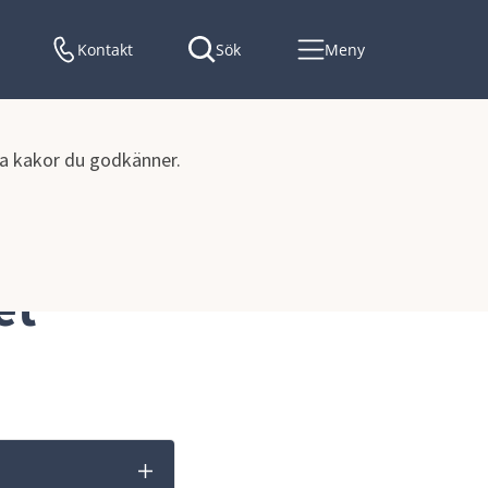
Kontakt
Sök
Meny
lka kakor du godkänner.
et