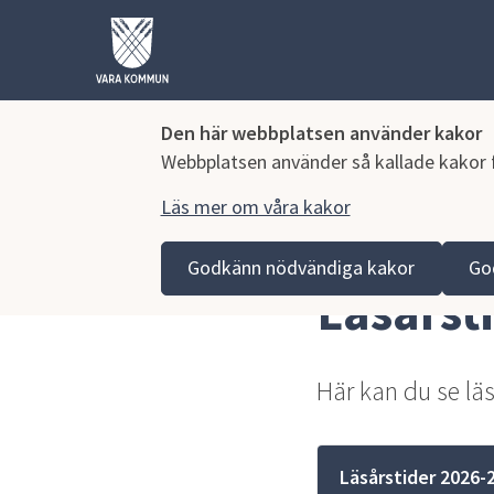
Den här webbplatsen använder kakor
Webbplatsen använder så kallade kakor fö
Läs mer om våra kakor
Hoppa till innehåll
Lagmansgymnasiet
Om skolan
Läsårstider
Godkänn nödvändiga kakor
Go
Läsårst
Här kan du se lä
Läsårstider 2026-